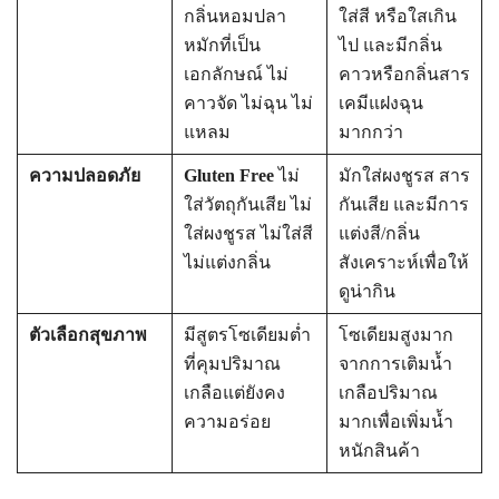
กลิ่นหอมปลา
ใส่สี หรือใสเกิน
หมักที่เป็น
ไป และมีกลิ่น
เอกลักษณ์ ไม่
คาวหรือกลิ่นสาร
คาวจัด ไม่ฉุน ไม่
เคมีแฝงฉุน
แหลม
มากกว่า
ความปลอดภัย
Gluten Free
ไม่
มักใส่ผงชูรส สาร
ใส่วัตถุกันเสีย ไม่
กันเสีย และมีการ
ใส่ผงชูรส ไม่ใส่สี
แต่งสี/กลิ่น
ไม่แต่งกลิ่น
สังเคราะห์เพื่อให้
ดูน่ากิน
ตัวเลือกสุขภาพ
มีสูตรโซเดียมต่ำ
โซเดียมสูงมาก
ที่คุมปริมาณ
จากการเติมน้ำ
เกลือแต่ยังคง
เกลือปริมาณ
ความอร่อย
มากเพื่อเพิ่มน้ำ
หนักสินค้า