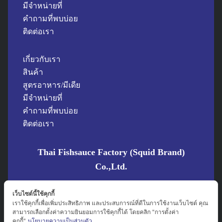
ใส่ใจสุขภาพ
ไม่มีสารกันเสีย ไม่ผงชูรส ไม่สีและไม่แต่ง
มีจำหน่ายที่
กลิ่น และยังเป็นสูตรกลูเตนฟรี เหมาะกับคนที่ต้องการเรื่อง
คำถามที่พบบ่อย
ความปลอดภัยด้านอาหารหรือควบคุมโซเดียมได้ง่ายขึ้น
ติดต่อเรา
เพิ่มความ “อูมามิ” ให้ทุกเมนู
ไม่ว่าจะผัด แกง ต้ม หรือ
เกี่ยวกับเรา
เหยาะเพิ่มรสชาติก่อนเสิร์ฟ ทำให้รสชาติอาหาร
สินค้า
กลมกล่อมและนัวมากขึ้น
สูตรอาหาร/มีเดีย
มีจำหน่ายที่
น้ำปลาตราปลาหมึกมีหลายสูตรให้เลือก
ตามสไตล์การใช้
คำถามที่พบบ่อย
งาน ซึ่งรวมถึงรุ่นที่หมักนานและระดับรสชาติที่ลึกกว่า
ติดต่อเรา
รวมถึงสูตรวีแกน ทางเลือกสำหรับคนที่
ผู้ทานมังสวิรัติ เจ
และวีแกน
Thai Fishsauce Factory (Squid Brand)
Co.,Ltd.
นอกจากสูตรมาตรฐานแล้ว ตราปลาหมึกยังมีทางเลือกที่
หลากหลายเพื่อตอบโจทย์ไลฟ์สไตล์ที่ต่างกัน ไม่ว่าจะเป็น
21/5-21/7 Trok Rong Namkeng, Taladnoi, Bangkok 10100
เว็บไซต์นี้ใช้คุกกี้
ปลาหมึกโกลด์
หัวน้ำปลาแท้
เกรดพรีเมียม สำหรับผู้ที่ต้องการ
Thailand
เราใช้คุกกี้เพื่อเพิ่มประสิทธิภาพ และประสบการณ์ที่ดีในการใช้งานเว็บไซต์ คุณ
ความหอมพรีเมียมระดับภัตตาคาร หรือ
โซเดียมต่ำที่ออกแบบ
Squid Brand ตราปลาหมึก
สามารถเลือกตั้งค่าความยินยอมการใช้คุกกี้ได้ โดยคลิก "การตั้งค่า
มาเพื่อเด็กและผู้สูงอายุโดยเฉพาะ
รวมถึงน้ำปลาวีแกนสำหรับ
คุกกี้"
นโยบายความเป็นส่วนตัว
squidbrand_official