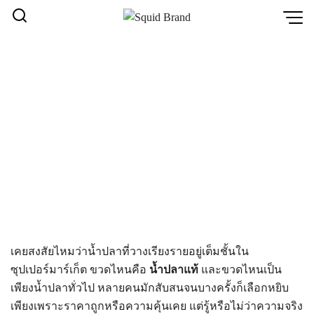
Skip
to
content
น้ำปลาแท้ คืออะไร ดูยังไง
น้ำปลาทั่วไป VS น้ำปลาแท้!
หน้าหลัก
/
น้ำปลาแท้ คืออะไร ดูยังไง น้ำปลาทั่วไป VS
น้ำปลาแท้!
เคยสงสัยไหมว่าน้ำปลาที่วางเรียงรายอยู่เต็มชั้นใน
ซุปเปอร์มาร์เก็ต ขวดไหนคือ
น้ำปลาแท้
และขวดไหนเป็น
เพียงน้ำปลาทั่วไป หลายคนมักสับสนจนบางครั้งก็เลือกหยิบ
เพียงเพราะราคาถูกหรือความคุ้นเคย แต่รู้หรือไม่ว่าความจริง