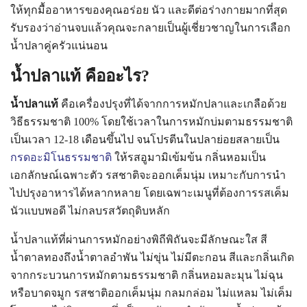
ให้ทุกมื้ออาหารของคุณอร่อย นัว และดีต่อร่างกายมากที่สุด
รับรองว่าอ่านจบแล้วคุณจะกลายเป็นผู้เชี่ยวชาญในการเลือก
น้ำปลาคู่ครัวแน่นอน
น้ำปลาแท้ คืออะไร?
น้ำปลาแท้
คือเครื่องปรุงที่ได้จากการหมักปลาและเกลือด้วย
วิธีธรรมชาติ 100% โดยใช้เวลาในการหมักบ่มตามธรรมชาติ
เป็นเวลา 12-18 เดือนขึ้นไป จนโปรตีนในปลาย่อยสลายเป็น
กรดอะมิโนธรรมชาติ
ให้รสอูมามิเข้มข้น กลิ่นหอมเป็น
เอกลักษณ์เฉพาะตัว รสชาติจะออกเค็มนุ่ม เหมาะกับการนำ
ไปปรุงอาหารได้หลากหลาย โดยเฉพาะเมนูที่ต้องการรสเค็ม
นัวแบบพอดี ไม่กลบรสวัตถุดิบหลัก
น้ำปลาแท้ที่ผ่านการหมักอย่างพิถีพิถันจะมีลักษณะใส สี
น้ำตาลทองถึงน้ำตาลอำพัน ไม่ขุ่น ไม่มีตะกอน สีและกลิ่นเกิด
จากกระบวนการหมักตามธรรมชาติ กลิ่นหอมละมุน ไม่ฉุน
หรือบาดจมูก รสชาติออกเค็มนุ่ม กลมกล่อม ไม่แหลม ไม่เค็ม