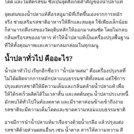
โดด และไม่ติดรสขม ซึ่งเป็นจุดสังเกตสำคัญของน้ำปลาแท้
จุดเด่นของน้ำปลาแท้คือรสอูมามิที่เกิดขึ้นเองจากการหมัก
จริง ช่วยเสริมรสชาติอาหารให้ลึกและสมดุล ใช้เพียงเล็กน้อย
ก็สามารถดึงรสของวัตถุดิบหลักให้ออกมาเด่นชัด โดยไม่กลบ
กลิ่นหรือรสของอาหาร ทำให้น้ำปลาแท้เป็นเครื่องปรุงพื้นฐาน
ที่ให้ทั้งคุณภาพและความกลมกล่อมในทุกเมนู
น้ำปลาทั่วไป คืออะไร?
น้ำปลาทั่วไป เรียกอีกชื่อว่า “น้ำปลาผสม” คือเครื่องปรุงรสที่
ไม่ได้ผลิตจากการหมักปลาแบบธรรมชาติทั้งหมด แต่ใช้การ
ปรุงแต่งรสชาติให้มีความเค็มและกลิ่นคล้ายน้ำปลาแท้ เพื่อ
ให้ได้รสเร็วผลิตได้ในเวลาสั้น และลดต้นทุน น้ำปลาประเภทนี้
มักพบได้ทั่วไปในท้องตลาด และมีราคาค่อนข้างเข้าถึงง่าย
รสชาติจะมีความเค็มโดดและขาดความหอมแบบธรรมชาติ
อาจมีการนำน้ำปลาแท้มาเจือจางด้วยน้ำเกลือ แล้วปรุงแต่ง
รสชาติด้วยส่วนผสมอื่นๆ เช่น น้ำตาล สารให้ความหวาน สี