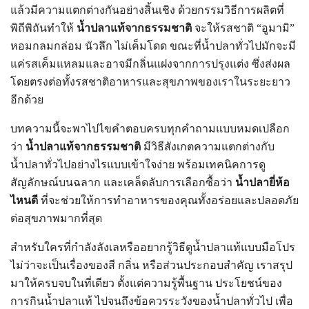
แล้วมีความแตกต่างกันอย่างสิ้นเชิง ด้วยกรรมวิธีการผลิตที่
พิถีพิถันทำให้
น้ำปลาแท้จากธรรมชาติ
จะให้รสชาติ “อูมามิ”
หอมกลมกล่อม นัวลึก ไม่เค็มโดด ขณะที่น้ำปลาทั่วไปมักจะมี
แค่รสเค็มแหลมและอาจมีกลิ่นแฝงจากการปรุงแต่ง ซึ่งส่งผล
โดยตรงต่อทั้งรสชาติอาหารและสุขภาพของเราในระยะยาว
อีกด้วย
บทความนี้จะพาไปไขคำตอบครบทุกคำถามแบบหมดเปลือก
ว่า
น้ำปลาแท้จากธรรมชาติ
มีวิธีสังเกตความแตกต่างกับ
น้ำปลาทั่วไปอย่างไรแบบเข้าใจง่าย พร้อมเทคนิคการดู
สัญลักษณ์บนฉลาก และเคล็ดลับการเลือกซื้อว่า
น้ำปลายี่ห้อ
ไหนดี
ที่จะช่วยให้การทำอาหารของคุณทั้งอร่อยและปลอดภัย
ต่อสุขภาพมากที่สุด
สำหรับใครที่กำลังลังเลหรืออยากรู้วิธีดูน้ำปลาแท้แบบมือโปร
ไม่ว่าจะเป็นเรื่องของสี กลิ่น หรือส่วนประกอบสำคัญ เราสรุป
มาให้ครบจบในที่เดียว ตั้งแต่ความรู้พื้นฐาน ประโยชน์ของ
การกินน้ำปลาแท้ ไปจนถึงข้อควรระวังของน้ำปลาทั่วไป เพื่อ