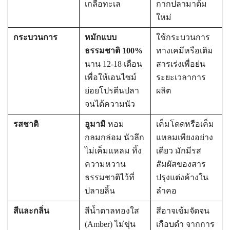
เกลือทะเล
กากปลามาต้ม
ใหม่
กระบวนการ
หมักแบบ
ใช้กระบวนการ
ธรรมชาติ 100%
ทางเคมีหรือเติม
นาน 12-18 เดือน
สารเร่งเพื่อย่น
เพื่อให้เอนไซม์
ระยะเวลาการ
ย่อยโปรตีนปลา
ผลิต
จนได้ความนัว
รสชาติ
อูมามิ
หอม
เค็มโดดหรือเค็ม
กลมกล่อม นัวลึก
แหลมเพียงอย่าง
ไม่เค็มแหลม ทิ้ง
เดียว มักมีรส
ความหวาน
สัมผัสของสาร
ธรรมชาติไว้ที่
ปรุงแต่งค้างใน
ปลายลิ้น
ลำคอ
สีและกลิ่น
สีน้ำตาลทองใส
สีอาจเข้มจัดจน
(Amber) ไม่ขุ่น
เกือบดำ จากการ