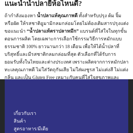
แนะนำน้ำปลายี่ห้อไหนดี?
ถ้ากำลังมองหา
น้ำปลาแท้คุณภาพดี
ทั้งสำหรับปรุง ต้ม จิ้ม
หรือผัด ให้รสชาติอูมามิกลมกล่อมโดยไม่ต้องเติมสารปรุงแต่ง
ขอแนะนำ
“น้ำปลาแท้ตราปลาหมึก”
แบรนด์ที่ใส่ใจในทุกขั้น
ตอนการผลิต โดยเฉพาะการเลือกใช้กรรมวิธีการหมักแบบ
ธรรมชาติ 100% ยาวนานกว่า 18 เดือน เพื่อให้ได้น้ำปลาที่
บริสุทธิ์และมีรสชาติกลมกล่อมที่สุด ตัวเลือกที่ได้รับการ
ยอมรับทั้งในไทยและต่างประเทศ เพราะผลิตจากการหมักปลา
ทะเลคุณภาพดี ไม่ใส่วัตถุกันเสีย ไม่ใส่ผงชูรส ไม่แต่งสี ไม่แต่ง
กลิ่น และเป็น Gluten Free เหมาะกับคนที่ใส่ใจสุขภาพและ
รสชาติอาหารทุกวัน
หมักธรรมชาติ 100%
ใช้ปลาทะเลคุณภาพอย่างปลากะตัก
เป็นวัตถุดิบหลัก จึงให้รสอูมามิจากธรรมชาติที่ช่วยเพิ่มมิติ
รสชาติอาหารอย่างแท้จริง โดยไม่ต้องพึ่งการปรุงแต่งรส
เกี่ยวกับเรา
เพิ่มเติม
สินค้า
สูตรอาหาร/มีเดีย