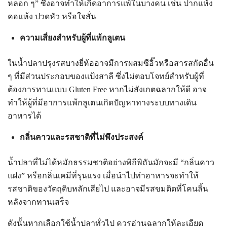
หลอก ๆ” ซึ่งอาจทำให้เกิดอาการแพ้ในบางคน เช่น ปากแห้ง
คอแห้ง ปวดหัว หรือใจสั่น
ความเสี่ยงสำหรับผู้ที่แพ้กลูเตน
ในน้ำปลาปรุงรสบางยี่ห้ออาจมีการผสมซีอิ๊วหรือสารสกัดอื่น
ๆ ที่มีส่วนประกอบของแป้งสาลี ซึ่งไม่ตอบโจทย์สำหรับผู้ที่
ต้องการทานแบบ Gluten Free หากไม่สังเกตฉลากให้ดี อาจ
ทำให้ผู้ที่มีอาการแพ้กลูเตนเกิดปัญหาทางระบบทางเดิน
อาหารได้
กลิ่นคาวและรสชาติที่ไม่พึงประสงค์
น้ำปลาที่ไม่ได้หมักธรรมชาติอย่างพิถีพิถันมักจะมี “กลิ่นคาว
แฝง” หรือกลิ่นเคมีที่รุนแรง เมื่อนำไปทำอาหารจะทำให้
รสชาติของวัตถุดิบหลักเสียไป และอาจมีรสขมติดที่โคนลิ้น
หลังจากทานเสร็จ
ดังนั้นหากเลือกใช้น้ำปลาทั่วไป ควรอ่านฉลากให้ละเอียด