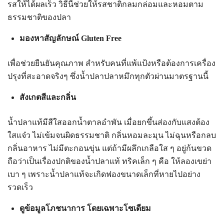
รสให้ได้ผลเร็ว วิธีนี้ช่วยให้รสชาติกลมกล่อมและหอมตาม
ธรรมชาติของปลา
มองหาสัญลักษณ์ Gluten Free
เพื่อช่วยยืนยันคุณภาพ สำหรับคนที่แพ้แป้งหรือต้องการเครื่อง
ปรุงที่สะอาดจริงๆ ซึ่งน้ำปลาปลาหมึกทุกตัวผ่านมาตรฐานนี้
สังเกตสีและกลิ่น
น้ำปลาแท้มีสีใสออกน้ำตาลอำพัน เมื่อยกขึ้นส่องกับแสงต้อง
ใสแจ๋ว ไม่เข้มจนผิดธรรมชาติ กลิ่นหอมละมุน ไม่ฉุนหรือกลบ
กลิ่นอาหาร ไม่มีตะกอนขุ่น แต่ถ้ามีผลึกเกลือใส ๆ อยู่ก้นขวด
ถือว่าเป็นเรื่องปกติของน้ำปลาแท้ ทริคเล็ก ๆ คือ ให้ลองเขย่า
เบา ๆ เพราะน้ำปลาแท้จะเกิดฟองขนาดเล็กที่หายไปอย่าง
รวดเร็ว
ดูข้อมูลโภชนาการ โดยเฉพาะโซเดียม