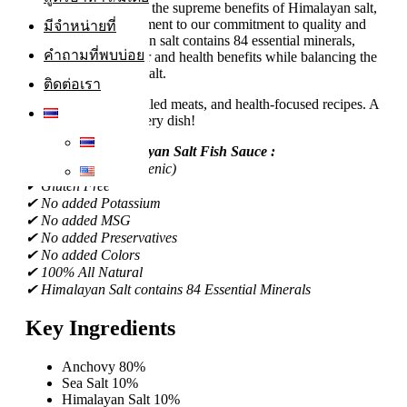
virgin fish sauce with the supreme benefits of Himalayan salt,
this product is a testament to our commitment to quality and
มีจำหน่ายที่
innovation. Himalayan salt contains 84 essential minerals,
คำถามที่พบบ่อย
offering unique flavor and health benefits while balancing the
sharpness of regular salt.
ติดต่อเรา
Perfect for salads, grilled meats, and health-focused recipes. A
gourmet touch for every dish!
Why Choose Himalayan Salt Fish Sauce
:
✔ Sugar Free (Ketogenic)
✔ Gluten Free
✔ No added Potassium
✔ No added MSG
✔ No added Preservatives
✔ No added Colors
✔ 100% All Natural
✔ Himalayan Salt contains 84 Essential Minerals
Key Ingredients
Anchovy 80%
Sea Salt 10%
Himalayan Salt 10%