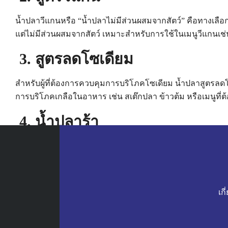
น้ำปลาวีแกนหรือ “น้ำปลาไม่มีส่วนผสมจากสัตว์” คือทางเลือกที่
แต่ไม่มีส่วนผสมจากสัตว์ เหมาะสำหรับการใช้ในเมนูวีแกนเช่น ผ
3. สูตรลดโซเดียม
สำหรับผู้ที่ต้องการควบคุมการบริโภคโซเดียม น้ำปลาสูตรล
การบริโภคเกลือในอาหาร เช่น สเต๊กปลา ข้าวต้ม หรือเมนูที่
4. น้ำปลาร้า
น้ำปลาร้าเป็นน้ำปลาที่ใช้ปลาเค็มหมักเป็นส่วนประกอบหลัก 
หรือ ยำปลา ที่ต้องการรสชาติเปรี้ยวและอูมามิอย่างชัดเจน
5. น้ำปลาทรัฟเฟิล
เกี
สูตรนี้เป็นการผสมผสานระหว่างน้ำปลาและกลิ่นหอมอันเป็นเอก
ประเทศอิตาลี ในน้ำปลาจะทำให้ได้น้ำปลาที่มีรสชาติหอมละม