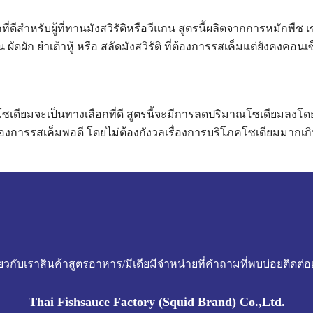
ดีสำหรับผู้ที่ทานมังสวิรัติหรือวีแกน สูตรนี้ผลิตจากการหมักพืช เช
ัดผัก ยำเต้าหู้ หรือ สลัดมังสวิรัติ ที่ต้องการรสเค็มแต่ยังคงคอน
ดโซเดียมจะเป็นทางเลือกที่ดี สูตรนี้จะมีการลดปริมาณโซเดียมล
ต้องการรสเค็มพอดี โดยไม่ต้องกังวลเรื่องการบริโภคโซเดียมมากเก
มักใช้ในอาหารอีสานและอาหารเหนือเพื่อให้ได้รสชาติที่หอมเข้มข
่ยวกับเรา
สินค้า
สูตรอาหาร/มีเดีย
มีจำหน่ายที่
คำถามที่พบบ่อย
ติดต่อ
ลักษณ์ของเห็ดทรัฟเฟิล ซึ่งเป็นหนึ่งในวัตถุดิบที่มีความหายาก
Thai Fishsauce Factory (Squid Brand) Co.,Ltd.
ุนและซับซ้อน เหมาะสำหรับการใช้ในเมนูที่ต้องการเพิ่มความหร