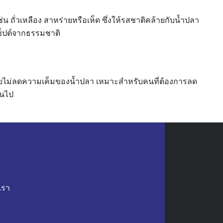
่น ถั่วเหลือง สาหร่ายหรือเห็ด ซึ่งให้รสชาติคล้ายกับน้ำปลา
เซ็ปต์จากธรรมชาติ
งโดยไม่ลดความเค็มของน้ำปลา เหมาะสำหรับคนที่ต้องการลด
ินไป
้น มีเอกลักษณ์เฉพาะตัว น้ำปลาร้ามักใช้ในการทำ ส้มตำ ลาบ
เรา
และมีราคาแพงที่สุดในโลก การใช้เห็ดทรัฟเฟิลดำฤดูหนาวจาก
ูหราและรสชาติที่แตกต่างให้กับอาหาร