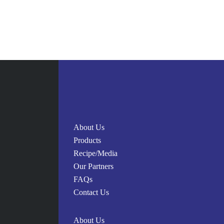
イカと里芋の煮物
(ナンプラーで出汁で里芋を炊き、最後にイカを入れて一
材料
About Us
里芋 10個
Products
イカ（スルメイカ/ヤリイカ） 1ひき
Recipe/Media
ナンプラー 大さじ2
Our Partners
砂糖 大さじ2
FAQs
水 2カップ
Contact Us
About Us
レシピ