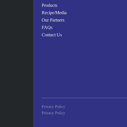
Products
1,里芋は生のまま包丁かピーラーで皮を剥く。イカは中
Recipe/Media
2,鍋にナンプラーと砂糖と水を合わせて里芋を入れて中火
Our Partners
3,30分ほどで里芋にも火が入る。液体も濃度が出るまで
FAQs
4,そこにイカを投入して火が入るようにさくっと混ぜる。
Contact Us
5,出来立てもいいが一晩おいても味が染み込んでおすすめ
・ベジタブルナンプラー
Privacy Policy
Privacy Policy